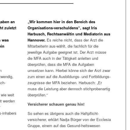
gaben an
„Wir kommen hier in den Bereich des
ht zuletzt
Organisations-verschuldens“, sagt Iris
Harbusch, Rechtsanwältin und Mediatorin aus
h was
Hannover.
Es reiche nicht, dass der Arzt die
ein
Mitarbeiterin aus-wählt, die fachlich für die
jeweilige Aufgabe geeignet ist. Der Arzt müsse
die MFA auch in der Tätigkeit anleiten und
überprüfen, dass die MFA die Aufgaben
n
umsetzen kann. Hierbei könne sich der Arzt zwar
twendig,
zum einen auf die Ausbildungs- und Fortbildungs-
ach-
zeugnisse der MFA beziehen. Harbusch: „Er
muss die Leistung aber dennoch stichprobenartig
 wie weit
überprüfen.“
it werden
Versicherer schauen genau hin!
r
s-inhabers
So sehen es übrigens auch die Haftpflicht-
versicherer, erklärt Nadja Bürger von der Ecclesia
Gruppe, einem auf das Gesund-heitswesen