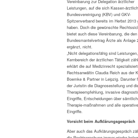
Vereinbarung zur Delegation ärztlicher
Leistungen, auf die sich Kassen-ärztlic
Bundesvereinigung (KBV) und GKV-
Spitzenverband bereits im Herbst 2013 
haben. Doch die gewünschte Rechtssich
bietet auch diese Vereinbarung, die den
Bundesmantelvertrag Ärzte als Anlage 
ergänzt, nicht.
„Nicht delegationsfähig sind Leistungen
Kernbereich der ärztlichen Tätigkeit zäh
erklärt die auf Medizinrecht spezialisier
Rechtsanwältin Claudia Reich aus der K
Boemke & Partner in Leipzig. Darunter f
der Juristin die Diagnosestellung und di
Therapieempfehlung, invasive diagnosti
Eingriffe, Entscheidungen über sämtlic
Therapie-maßnahmen und alle operativ
Eingriffe.
Vorsicht beim Aufklärungsgespräch
Aber auch das Aufklärungsgespräch zäh
die Rechtsprechung immer wieder belegt