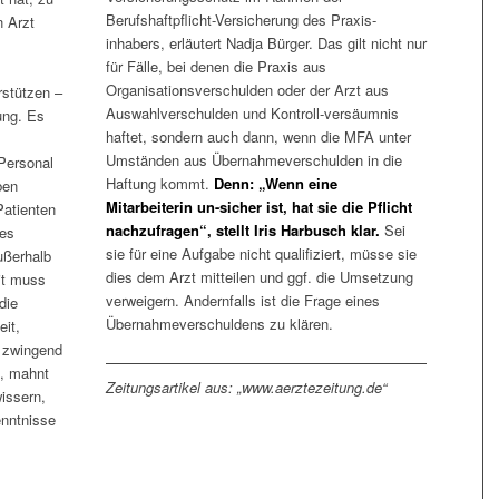
Berufshaftpflicht-Versicherung des Praxis-
n Arzt
inhabers, erläutert Nadja Bürger. Das gilt nicht nur
für Fälle, bei denen die Praxis aus
Organisationsverschulden oder der Arzt aus
stützen –
Auswahlverschulden und Kontroll-versäumnis
ung. Es
haftet, sondern auch dann, wenn die MFA unter
Umständen aus Übernahmeverschulden in die
 Personal
Haftung kommt.
Denn: „Wenn eine
ben
Mitarbeiterin un-sicher ist, hat sie die Pflicht
atienten
nachzufragen“, stellt Iris Harbusch klar.
Sei
ies
sie für eine Aufgabe nicht qualifiziert, müsse sie
ußerhalb
dies dem Arzt mitteilen und ggf. die Umsetzung
it muss
verweigern. Andernfalls ist die Frage eines
die
Übernahmeverschuldens zu klären.
eit,
t zwingend
“, mahnt
Zeitungsartikel aus: „www.aerztezeitung.de“
issern,
enntnisse