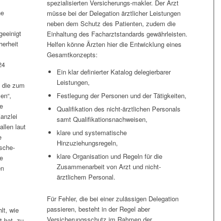
spezialisierten Versicherungs-makler. Der Arzt
he
müsse bei der Delegation ärztlicher Leistungen
neben dem Schutz des Patienten, zudem die
geeinigt
Einhaltung des Facharztstandards gewährleisten.
erheit
Helfen könne Ärzten hier die Entwicklung eines
Gesamtkonzepts:
24
Ein klar definierter Katalog delegierbarer
Leistungen,
, die zum
len“,
Festlegung der Personen und der Tätigkeiten,
te
Qualifikation des nicht-ärztlichen Personals
anzlei
samt Qualifikationsnachweisen,
allen laut
klare und systematische
e
Hinzuziehungsregeln,
sche-
klare Organisation und Regeln für die
he
Zusammenarbeit von Arzt und nicht-
en
ärztlichem Personal.
Für Fehler, die bei einer zulässigen Delegation
passieren, besteht in der Regel aber
lt, wie
Versicherungsschutz im Rahmen der
 hat, zu