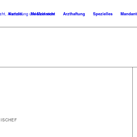
e
Kanzlei
Medizinrecht
Arzthaftung
Spezielles
Mandant
XISCHEF